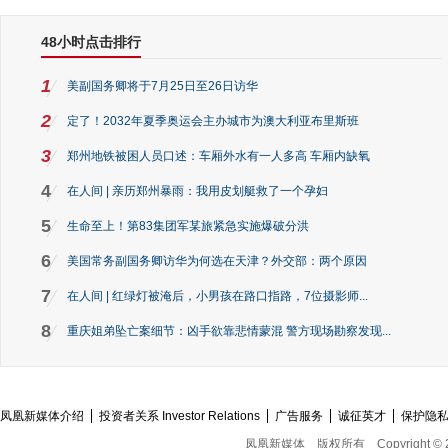
48小时点击排行
1
美副国务卿将于7月25日至26日访华
2
定了！2032年夏季奥运会主办城市为澳大利亚布里斯班
3
郑州地铁被困人员口述：车厢外水有一人多高 车厢内缺氧
4
在人间 | 亲历郑州暴雨：我用皮划艇救了一个孕妇
5
生命至上！第83集团军某旅紧急实施爆破分洪
6
美国常务副国务卿访华为何选在天津？外交部：两个原因
7
在人间 | 红绿灯被淹后，小男孩在路口指路，7位摄影师...
8
重庆姐弟坠亡案细节：凶手欲靠悲情蒙混 警方现场勘察发现...
凤凰新媒体介绍
投资者关系 Investor Relations
广告服务
诚征英才
保护隐
凤凰新媒体
版权所有
Copyright © 