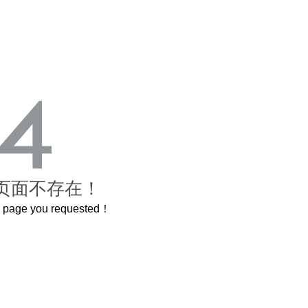
页面不存在！
he page you requested！
这个3.2米的长卷，还原了600岁的紫禁城
曲奇