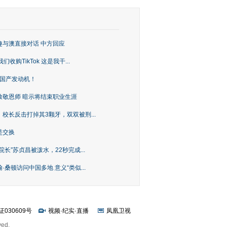
趣与澳直接对话 中方回应
购TikTok 这是我干...
上国产发动机！
致敬恩师 暗示将结束职业生涯
校长反击打掉其3颗牙，双双被刑...
是交换
长”苏贞昌被泼水，22秒完成...
桑顿访问中国多地 意义“类似...
证030609号
视频
·
纪实
·
直播
凤凰卫视
ved.