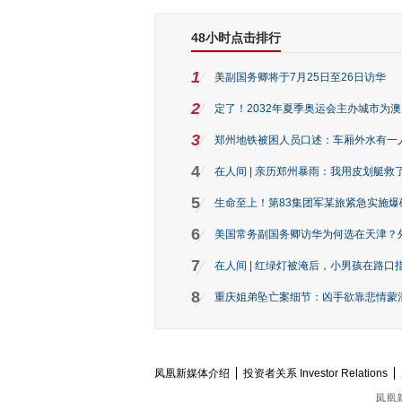
48小时点击排行
1
美副国务卿将于7月25日至26日访华
2
定了！2032年夏季奥运会主办城市为
3
郑州地铁被困人员口述：车厢外水有一
4
在人间 | 亲历郑州暴雨：我用皮划艇救
5
生命至上！第83集团军某旅紧急实施爆
6
美国常务副国务卿访华为何选在天津？
7
在人间 | 红绿灯被淹后，小男孩在路口指
8
重庆姐弟坠亡案细节：凶手欲靠悲情蒙混 
凤凰新媒体介绍
投资者关系 Investor Relations
凤凰