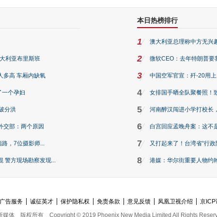
本日热榜排行
1
澳大利亚总理称中方无兴
2
澳大利亚布里斯班
微软CEO：去年特朗普要我们收
3
人多高 车厢内缺氧
中国空军官宣：歼-20用
4
了一个孕妇
女排国手晒全队聚餐照！
5
破分洪
河南醉汉闯进小学打校长，
6
外交部：两个原因
白宫回应孟晚舟案：这不
7
路，7位摄影师...
又打起来了！台湾省“行政院
8
警方现场勘察发现...
港媒：华尔街重要人物约翰·
广告服务
诚征英才
保护隐私权
免责条款
意见反馈
凤凰卫视介绍
京ICP
新媒体
版权所有
Copyright © 2019 Phoenix New Media Limited All Rights Reser