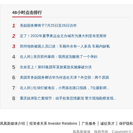
48小时点击排行
1
美副国务卿将于7月25日至26日访华
2
定了！2032年夏季奥运会主办城市为澳大利亚布里斯班
3
郑州地铁被困人员口述：车厢外水有一人多高 车厢内缺氧
4
在人间 | 亲历郑州暴雨：我用皮划艇救了一个孕妇
5
生命至上！第83集团军某旅紧急实施爆破分洪
6
美国常务副国务卿访华为何选在天津？外交部：两个原因
7
在人间 | 红绿灯被淹后，小男孩在路口指路，7位摄影师...
8
重庆姐弟坠亡案细节：凶手欲靠悲情蒙混 警方现场勘察发现...
凤凰新媒体介绍
投资者关系 Investor Relations
广告服务
诚征英才
保护隐
凤凰新媒体
版权所有
Copyright © 