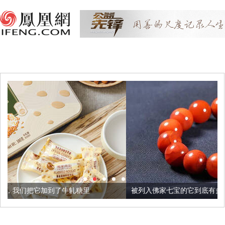
牛轧糖里
被列入佛家七宝的它到底有多美？