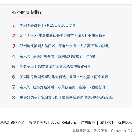
48小时点击排行
1
美副国务卿将于7月25日至26日访华
2
定了！2032年夏季奥运会主办城市为澳大利亚布里斯班
3
郑州地铁被困人员口述：车厢外水有一人多高 车厢内缺氧
4
在人间 | 亲历郑州暴雨：我用皮划艇救了一个孕妇
5
生命至上！第83集团军某旅紧急实施爆破分洪
6
美国常务副国务卿访华为何选在天津？外交部：两个原因
7
在人间 | 红绿灯被淹后，小男孩在路口指路，7位摄影师...
8
重庆姐弟坠亡案细节：凶手欲靠悲情蒙混 警方现场勘察发现...
凤凰新媒体介绍
投资者关系 Investor Relations
广告服务
诚征英才
保护隐
凤凰新媒体
版权所有
Copyright © 