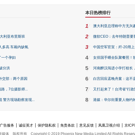
本日热榜排行
1
澳大利亚总理称中方无兴
2
澳大利亚布里斯班
微软CEO：去年特朗普要我们收
3
人多高 车厢内缺氧
中国空军官宣：歼-20用
4
了一个孕妇
女排国手晒全队聚餐照！
5
破分洪
河南醉汉闯进小学打校长，
6
外交部：两个原因
白宫回应孟晚舟案：这不
7
路，7位摄影师...
又打起来了！台湾省“行政院
8
警方现场勘察发现...
港媒：华尔街重要人物约翰·
广告服务
诚征英才
保护隐私权
免责条款
意见反馈
凤凰卫视介绍
京ICP
新媒体
版权所有
Copyright © 2019 Phoenix New Media Limited All Rights Reser