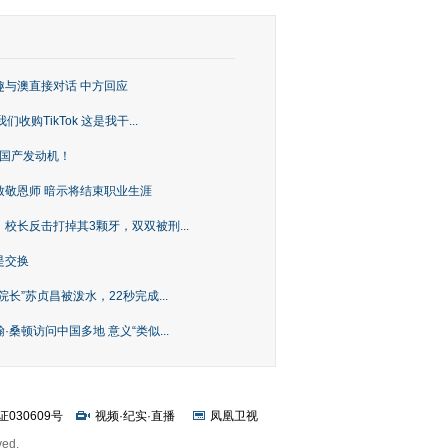
趣与澳直接对话 中方回应
购TikTok 这是我干...
上国产发动机！
致敬恩师 暗示将结束职业生涯
校长反击打掉其3颗牙，双双被刑...
是交换
长”苏贞昌被泼水，22秒完成...
桑顿访问中国多地 意义“类似...
证030609号
视频
·
纪实
·
直播
凤凰卫视
ved.