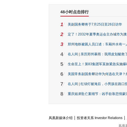
48小时点击排行
1
美副国务卿将于7月25日至26日访华
2
定了！2032年夏季奥运会主办城市为
3
郑州地铁被困人员口述：车厢外水有一
4
在人间 | 亲历郑州暴雨：我用皮划艇救
5
生命至上！第83集团军某旅紧急实施爆
6
美国常务副国务卿访华为何选在天津？
7
在人间 | 红绿灯被淹后，小男孩在路口指
8
重庆姐弟坠亡案细节：凶手欲靠悲情蒙混 
凤凰新媒体介绍
投资者关系 Investor Relations
凤凰