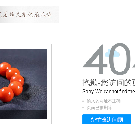
抱歉-您访问的
Sorry-We cannot find t
输入的网址不正确
页面已被删除
这个3.2米的长卷，还原了600岁的紫禁城