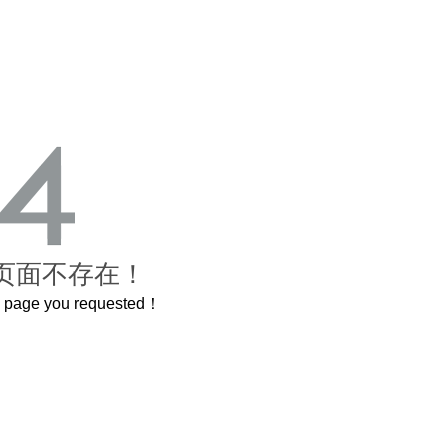
页面不存在！
he page you requested！
曲奇届的“爱马仕”把你的爱封在罐子里送给TA