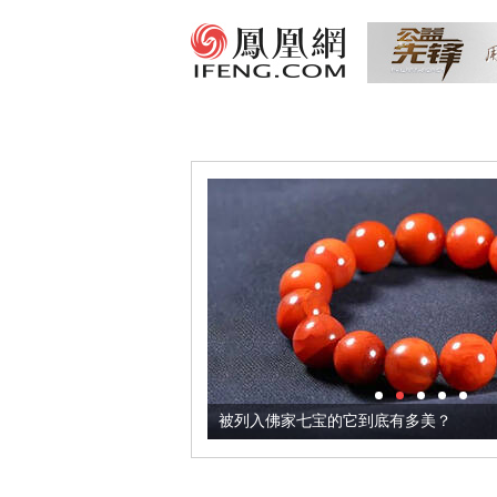
把它加到了牛轧糖里
被列入佛家七宝的它到底有多美？