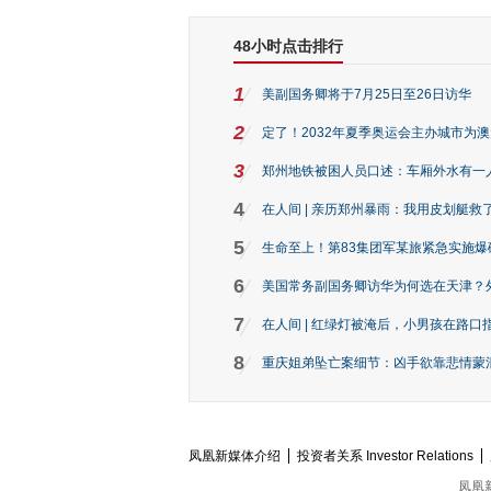
48小时点击排行
1
美副国务卿将于7月25日至26日访华
2
定了！2032年夏季奥运会主办城市为
3
郑州地铁被困人员口述：车厢外水有一
4
在人间 | 亲历郑州暴雨：我用皮划艇救
5
生命至上！第83集团军某旅紧急实施爆
6
美国常务副国务卿访华为何选在天津？
7
在人间 | 红绿灯被淹后，小男孩在路口指
8
重庆姐弟坠亡案细节：凶手欲靠悲情蒙混 
凤凰新媒体介绍
投资者关系 Investor Relations
凤凰