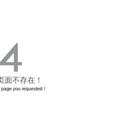
页面不存在！
he page you requested！
这个3.2米的长卷，还原了600岁的紫禁城