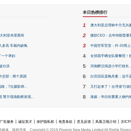
本日热榜排行
1
澳大利亚总理称中方无兴
2
澳大利亚布里斯班
微软CEO：去年特朗普要我们收
3
人多高 车厢内缺氧
中国空军官宣：歼-20用
4
了一个孕妇
女排国手晒全队聚餐照！
5
破分洪
河南醉汉闯进小学打校长，
6
外交部：两个原因
白宫回应孟晚舟案：这不
7
路，7位摄影师...
又打起来了！台湾省“行政院
8
警方现场勘察发现...
港媒：华尔街重要人物约翰·
广告服务
诚征英才
保护隐私权
免责条款
意见反馈
凤凰卫视介绍
京ICP
新媒体
版权所有
Copyright © 2019 Phoenix New Media Limited All Rights Reser