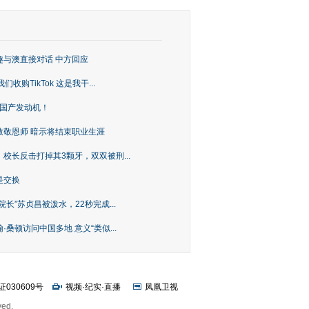
趣与澳直接对话 中方回应
购TikTok 这是我干...
上国产发动机！
致敬恩师 暗示将结束职业生涯
校长反击打掉其3颗牙，双双被刑...
是交换
长”苏贞昌被泼水，22秒完成...
桑顿访问中国多地 意义“类似...
证030609号
视频
·
纪实
·
直播
凤凰卫视
ved.