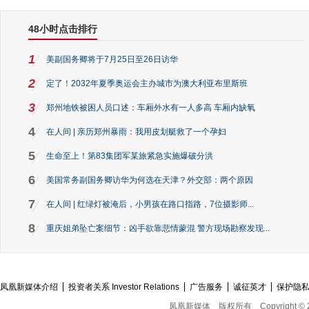
48小时点击排行
1
美副国务卿将于7月25日至26日访华
2
定了！2032年夏季奥运会主办城市为澳大利亚布里斯班
3
郑州地铁被困人员口述：车厢外水有一人多高 车厢内缺氧
4
在人间 | 亲历郑州暴雨：我用皮划艇救了一个孕妇
5
生命至上！第83集团军某旅紧急实施爆破分洪
6
美国常务副国务卿访华为何选在天津？外交部：两个原因
7
在人间 | 红绿灯被淹后，小男孩在路口指路，7位摄影师...
8
重庆姐弟坠亡案细节：凶手欲靠悲情蒙混 警方现场勘察发现...
凤凰新媒体介绍
投资者关系 Investor Relations
广告服务
诚征英才
保护隐
凤凰新媒体
版权所有
Copyright © 