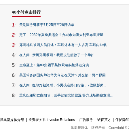
48小时点击排行
1
美副国务卿将于7月25日至26日访华
2
定了！2032年夏季奥运会主办城市为澳大利亚布里斯班
3
郑州地铁被困人员口述：车厢外水有一人多高 车厢内缺氧
4
在人间 | 亲历郑州暴雨：我用皮划艇救了一个孕妇
5
生命至上！第83集团军某旅紧急实施爆破分洪
6
美国常务副国务卿访华为何选在天津？外交部：两个原因
7
在人间 | 红绿灯被淹后，小男孩在路口指路，7位摄影师...
8
重庆姐弟坠亡案细节：凶手欲靠悲情蒙混 警方现场勘察发现...
凤凰新媒体介绍
投资者关系 Investor Relations
广告服务
诚征英才
保护隐
凤凰新媒体
版权所有
Copyright © 