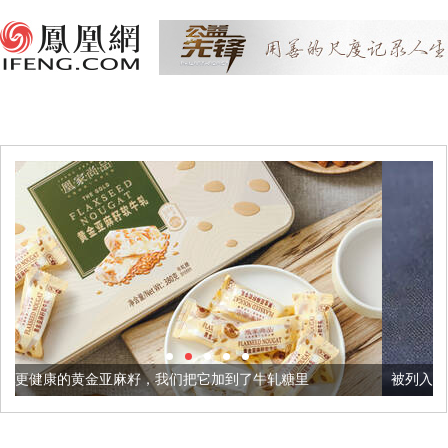
籽，我们把它加到了牛轧糖里
被列入佛家七宝的它到底有多美