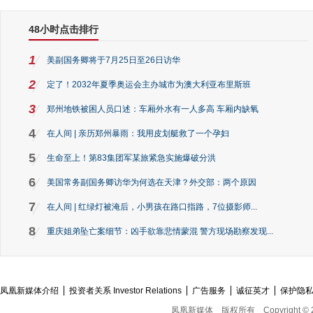
48小时点击排行
1
美副国务卿将于7月25日至26日访华
2
定了！2032年夏季奥运会主办城市为澳大利亚布里斯班
3
郑州地铁被困人员口述：车厢外水有一人多高 车厢内缺氧
4
在人间 | 亲历郑州暴雨：我用皮划艇救了一个孕妇
5
生命至上！第83集团军某旅紧急实施爆破分洪
6
美国常务副国务卿访华为何选在天津？外交部：两个原因
7
在人间 | 红绿灯被淹后，小男孩在路口指路，7位摄影师...
8
重庆姐弟坠亡案细节：凶手欲靠悲情蒙混 警方现场勘察发现...
凤凰新媒体介绍
投资者关系 Investor Relations
广告服务
诚征英才
保护隐
凤凰新媒体
版权所有
Copyright © 