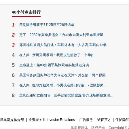
48小时点击排行
1
美副国务卿将于7月25日至26日访华
2
定了！2032年夏季奥运会主办城市为澳大利亚布里斯班
3
郑州地铁被困人员口述：车厢外水有一人多高 车厢内缺氧
4
在人间 | 亲历郑州暴雨：我用皮划艇救了一个孕妇
5
生命至上！第83集团军某旅紧急实施爆破分洪
6
美国常务副国务卿访华为何选在天津？外交部：两个原因
7
在人间 | 红绿灯被淹后，小男孩在路口指路，7位摄影师...
8
重庆姐弟坠亡案细节：凶手欲靠悲情蒙混 警方现场勘察发现...
凤凰新媒体介绍
投资者关系 Investor Relations
广告服务
诚征英才
保护隐
凤凰新媒体
版权所有
Copyright © 