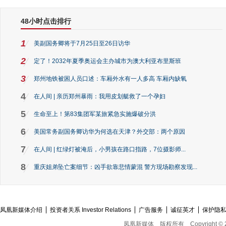
48小时点击排行
1
美副国务卿将于7月25日至26日访华
2
定了！2032年夏季奥运会主办城市为澳大利亚布里斯班
3
郑州地铁被困人员口述：车厢外水有一人多高 车厢内缺氧
4
在人间 | 亲历郑州暴雨：我用皮划艇救了一个孕妇
5
生命至上！第83集团军某旅紧急实施爆破分洪
6
美国常务副国务卿访华为何选在天津？外交部：两个原因
7
在人间 | 红绿灯被淹后，小男孩在路口指路，7位摄影师...
8
重庆姐弟坠亡案细节：凶手欲靠悲情蒙混 警方现场勘察发现...
凤凰新媒体介绍
投资者关系 Investor Relations
广告服务
诚征英才
保护隐
凤凰新媒体
版权所有
Copyright © 