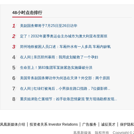
48小时点击排行
1
美副国务卿将于7月25日至26日访华
2
定了！2032年夏季奥运会主办城市为澳大利亚布里斯班
3
郑州地铁被困人员口述：车厢外水有一人多高 车厢内缺氧
4
在人间 | 亲历郑州暴雨：我用皮划艇救了一个孕妇
5
生命至上！第83集团军某旅紧急实施爆破分洪
6
美国常务副国务卿访华为何选在天津？外交部：两个原因
7
在人间 | 红绿灯被淹后，小男孩在路口指路，7位摄影师...
8
重庆姐弟坠亡案细节：凶手欲靠悲情蒙混 警方现场勘察发现...
凤凰新媒体介绍
投资者关系 Investor Relations
广告服务
诚征英才
保护隐
凤凰新媒体
版权所有
Copyright © 