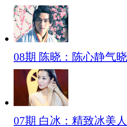
08期 陈晓：陈心静气
07期 白冰：精致冰美