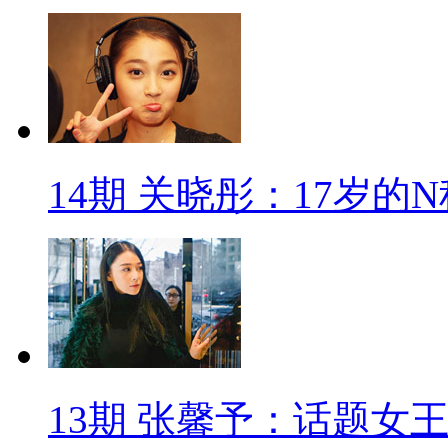
14期 关晓彤：17岁的
13期 张馨予：话题女