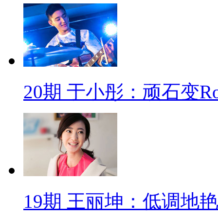
20期 于小彤：顽石变Roc
19期 王丽坤：低调地