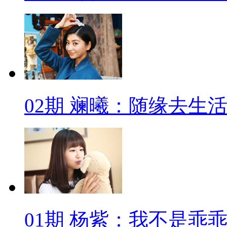
02期 斓曦：随缘去生
01期 杨紫：我不是乖