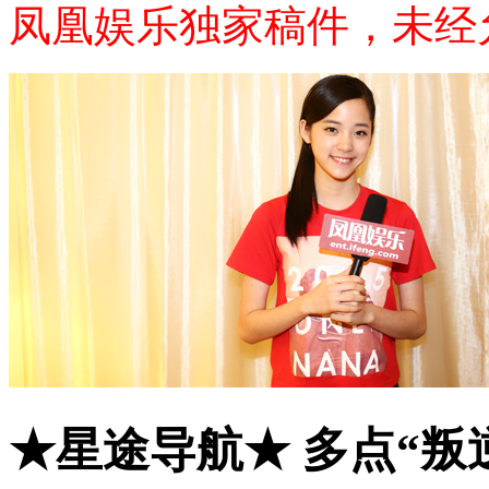
凤凰娱乐独家稿件，未经
★星途导航★ 多点“叛