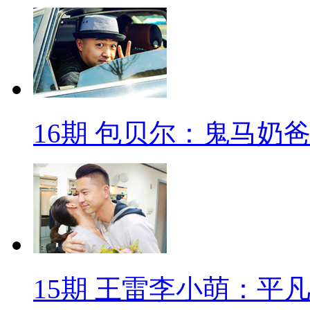
16期 包贝尔：鬼马奶
15期 王雷李小萌：平