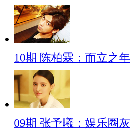
10期 陈柏霖：而立之
09期 张予曦：娱乐圈