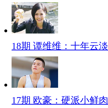
18期 谭维维：十年云
17期 欧豪：硬派小鲜