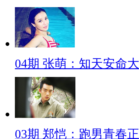
04期 张萌：知天安命
03期 郑恺：跑男青春