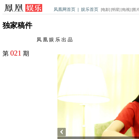
凤凰网首页
|
娱乐首页
[
电影
] [
明星
] [
电视
] [
图
独家稿件
凤 凰 娱 乐 出 品
021
第
期