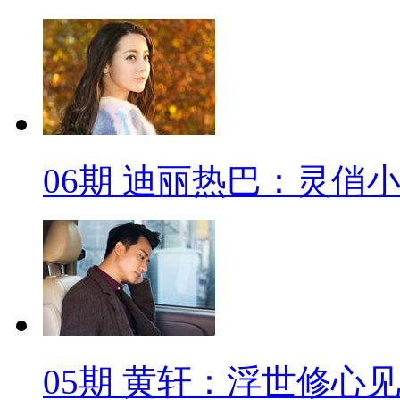
06期 迪丽热巴：灵俏
05期 黄轩：浮世修心