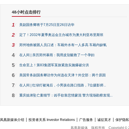
48小时点击排行
1
美副国务卿将于7月25日至26日访华
2
定了！2032年夏季奥运会主办城市为澳大利亚布里斯班
3
郑州地铁被困人员口述：车厢外水有一人多高 车厢内缺氧
4
在人间 | 亲历郑州暴雨：我用皮划艇救了一个孕妇
5
生命至上！第83集团军某旅紧急实施爆破分洪
6
美国常务副国务卿访华为何选在天津？外交部：两个原因
7
在人间 | 红绿灯被淹后，小男孩在路口指路，7位摄影师...
8
重庆姐弟坠亡案细节：凶手欲靠悲情蒙混 警方现场勘察发现...
凤凰新媒体介绍
投资者关系 Investor Relations
广告服务
诚征英才
保护隐
凤凰新媒体
版权所有
Copyright © 