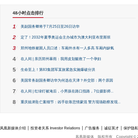
48小时点击排行
1
美副国务卿将于7月25日至26日访华
2
定了！2032年夏季奥运会主办城市为澳大利亚布里斯班
3
郑州地铁被困人员口述：车厢外水有一人多高 车厢内缺氧
4
在人间 | 亲历郑州暴雨：我用皮划艇救了一个孕妇
5
生命至上！第83集团军某旅紧急实施爆破分洪
6
美国常务副国务卿访华为何选在天津？外交部：两个原因
7
在人间 | 红绿灯被淹后，小男孩在路口指路，7位摄影师...
8
重庆姐弟坠亡案细节：凶手欲靠悲情蒙混 警方现场勘察发现...
凤凰新媒体介绍
投资者关系 Investor Relations
广告服务
诚征英才
保护隐
凤凰新媒体
版权所有
Copyright © 