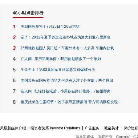
48小时点击排行
1
美副国务卿将于7月25日至26日访华
2
定了！2032年夏季奥运会主办城市为澳大利亚布里斯班
3
郑州地铁被困人员口述：车厢外水有一人多高 车厢内缺氧
4
在人间 | 亲历郑州暴雨：我用皮划艇救了一个孕妇
5
生命至上！第83集团军某旅紧急实施爆破分洪
6
美国常务副国务卿访华为何选在天津？外交部：两个原因
7
在人间 | 红绿灯被淹后，小男孩在路口指路，7位摄影师...
8
重庆姐弟坠亡案细节：凶手欲靠悲情蒙混 警方现场勘察发现...
凤凰新媒体介绍
投资者关系 Investor Relations
广告服务
诚征英才
保护隐
凤凰新媒体
版权所有
Copyright © 