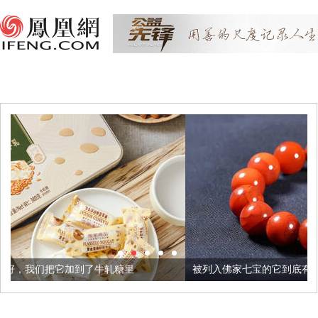
牛轧糖里
被列入佛家七宝的它到底有多美？