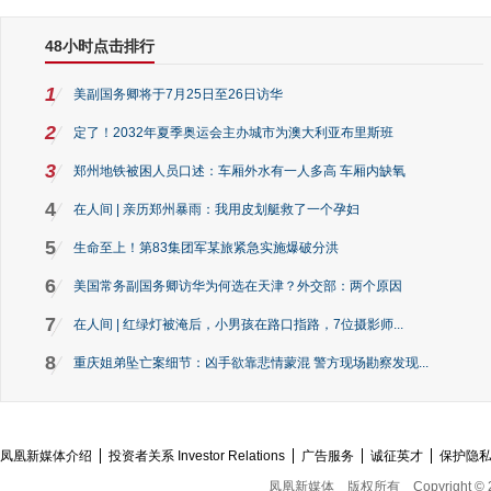
48小时点击排行
1
美副国务卿将于7月25日至26日访华
2
定了！2032年夏季奥运会主办城市为澳大利亚布里斯班
3
郑州地铁被困人员口述：车厢外水有一人多高 车厢内缺氧
4
在人间 | 亲历郑州暴雨：我用皮划艇救了一个孕妇
5
生命至上！第83集团军某旅紧急实施爆破分洪
6
美国常务副国务卿访华为何选在天津？外交部：两个原因
7
在人间 | 红绿灯被淹后，小男孩在路口指路，7位摄影师...
8
重庆姐弟坠亡案细节：凶手欲靠悲情蒙混 警方现场勘察发现...
凤凰新媒体介绍
投资者关系 Investor Relations
广告服务
诚征英才
保护隐
凤凰新媒体
版权所有
Copyright © 