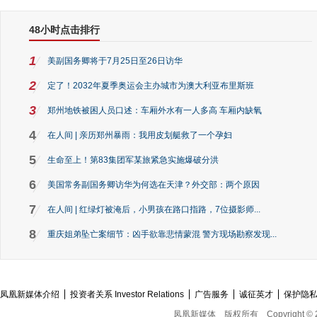
48小时点击排行
1
美副国务卿将于7月25日至26日访华
2
定了！2032年夏季奥运会主办城市为澳大利亚布里斯班
3
郑州地铁被困人员口述：车厢外水有一人多高 车厢内缺氧
4
在人间 | 亲历郑州暴雨：我用皮划艇救了一个孕妇
5
生命至上！第83集团军某旅紧急实施爆破分洪
6
美国常务副国务卿访华为何选在天津？外交部：两个原因
7
在人间 | 红绿灯被淹后，小男孩在路口指路，7位摄影师...
8
重庆姐弟坠亡案细节：凶手欲靠悲情蒙混 警方现场勘察发现...
凤凰新媒体介绍
投资者关系 Investor Relations
广告服务
诚征英才
保护隐
凤凰新媒体
版权所有
Copyright © 