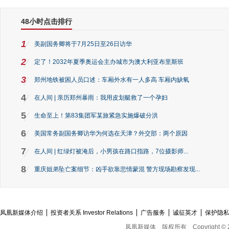
48小时点击排行
1
美副国务卿将于7月25日至26日访华
2
定了！2032年夏季奥运会主办城市为澳大利亚布里斯班
3
郑州地铁被困人员口述：车厢外水有一人多高 车厢内缺氧
4
在人间 | 亲历郑州暴雨：我用皮划艇救了一个孕妇
5
生命至上！第83集团军某旅紧急实施爆破分洪
6
美国常务副国务卿访华为何选在天津？外交部：两个原因
7
在人间 | 红绿灯被淹后，小男孩在路口指路，7位摄影师...
8
重庆姐弟坠亡案细节：凶手欲靠悲情蒙混 警方现场勘察发现...
凤凰新媒体介绍
投资者关系 Investor Relations
广告服务
诚征英才
保护隐
凤凰新媒体
版权所有
Copyright © 