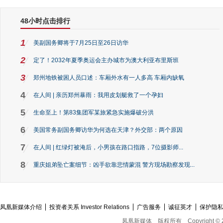
48小时点击排行
1
美副国务卿将于7月25日至26日访华
2
定了！2032年夏季奥运会主办城市为澳大利亚布里斯班
3
郑州地铁被困人员口述：车厢外水有一人多高 车厢内缺氧
4
在人间 | 亲历郑州暴雨：我用皮划艇救了一个孕妇
5
生命至上！第83集团军某旅紧急实施爆破分洪
6
美国常务副国务卿访华为何选在天津？外交部：两个原因
7
在人间 | 红绿灯被淹后，小男孩在路口指路，7位摄影师...
8
重庆姐弟坠亡案细节：凶手欲靠悲情蒙混 警方现场勘察发现...
凤凰新媒体介绍
投资者关系 Investor Relations
广告服务
诚征英才
保护隐
凤凰新媒体
版权所有
Copyright © 