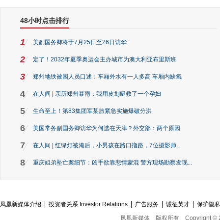
48小时点击排行
1
美副国务卿将于7月25日至26日访华
2
定了！2032年夏季奥运会主办城市为澳大利亚布里斯班
3
郑州地铁被困人员口述：车厢外水有一人多高 车厢内缺氧
4
在人间 | 亲历郑州暴雨：我用皮划艇救了一个孕妇
5
生命至上！第83集团军某旅紧急实施爆破分洪
6
美国常务副国务卿访华为何选在天津？外交部：两个原因
7
在人间 | 红绿灯被淹后，小男孩在路口指路，7位摄影师...
8
重庆姐弟坠亡案细节：凶手欲靠悲情蒙混 警方现场勘察发现...
凤凰新媒体介绍
投资者关系 Investor Relations
广告服务
诚征英才
保护隐
凤凰新媒体
版权所有
Copyright © 