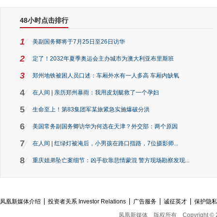
48小时点击排行
1
美副国务卿将于7月25日至26日访华
2
定了！2032年夏季奥运会主办城市为澳大利亚布里斯班
3
郑州地铁被困人员口述：车厢外水有一人多高 车厢内缺氧
4
在人间 | 亲历郑州暴雨：我用皮划艇救了一个孕妇
5
生命至上！第83集团军某旅紧急实施爆破分洪
6
美国常务副国务卿访华为何选在天津？外交部：两个原因
7
在人间 | 红绿灯被淹后，小男孩在路口指路，7位摄影师...
8
重庆姐弟坠亡案细节：凶手欲靠悲情蒙混 警方现场勘察发现...
凤凰新媒体介绍
投资者关系 Investor Relations
广告服务
诚征英才
保护隐
凤凰新媒体
版权所有
Copyright © 