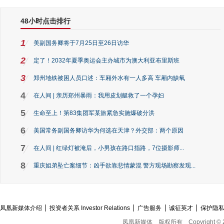
48小时点击排行
1
美副国务卿将于7月25日至26日访华
2
定了！2032年夏季奥运会主办城市为澳大利亚布里斯班
3
郑州地铁被困人员口述：车厢外水有一人多高 车厢内缺氧
4
在人间 | 亲历郑州暴雨：我用皮划艇救了一个孕妇
5
生命至上！第83集团军某旅紧急实施爆破分洪
6
美国常务副国务卿访华为何选在天津？外交部：两个原因
7
在人间 | 红绿灯被淹后，小男孩在路口指路，7位摄影师...
8
重庆姐弟坠亡案细节：凶手欲靠悲情蒙混 警方现场勘察发现...
凤凰新媒体介绍
投资者关系 Investor Relations
广告服务
诚征英才
保护隐
凤凰新媒体
版权所有
Copyright © 