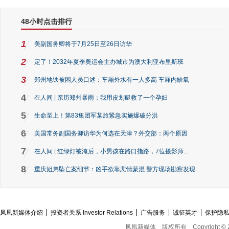
48小时点击排行
1
美副国务卿将于7月25日至26日访华
2
定了！2032年夏季奥运会主办城市为澳大利亚布里斯班
3
郑州地铁被困人员口述：车厢外水有一人多高 车厢内缺氧
4
在人间 | 亲历郑州暴雨：我用皮划艇救了一个孕妇
5
生命至上！第83集团军某旅紧急实施爆破分洪
6
美国常务副国务卿访华为何选在天津？外交部：两个原因
7
在人间 | 红绿灯被淹后，小男孩在路口指路，7位摄影师...
8
重庆姐弟坠亡案细节：凶手欲靠悲情蒙混 警方现场勘察发现...
凤凰新媒体介绍
投资者关系 Investor Relations
广告服务
诚征英才
保护隐
凤凰新媒体
版权所有
Copyright © 