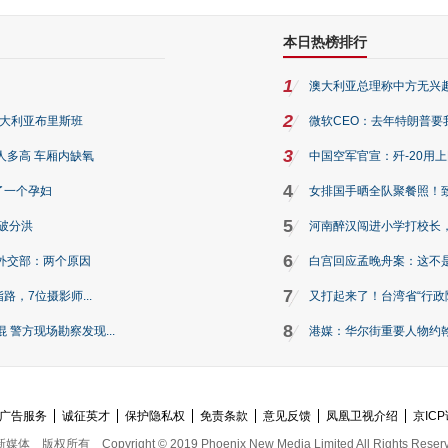
本日热榜排行
1
澳大利亚总理称中方无兴
2
澳大利亚布里斯班
微软CEO：去年特朗普要我们收
3
人多高 车厢内缺氧
中国空军官宣：歼-20用
4
了一个孕妇
女排国手晒全队聚餐照！
5
破分洪
河南醉汉闯进小学打校长，
6
外交部：两个原因
白宫回应孟晚舟案：这不
7
路，7位摄影师...
又打起来了！台湾省“行政院
8
警方现场勘察发现...
港媒：华尔街重要人物约翰·
广告服务
诚征英才
保护隐私权
免责条款
意见反馈
凤凰卫视介绍
京ICP
新媒体
版权所有
Copyright © 2019 Phoenix New Media Limited All Rights Reser