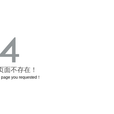
页面不存在！
he page you requested！
这个3.2米的长卷，还原了600岁的紫禁城