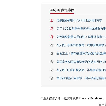
48小时点击排行
1
美副国务卿将于7月25日至26日访华
2
定了！2032年夏季奥运会主办城市为
3
郑州地铁被困人员口述：车厢外水有一
4
在人间 | 亲历郑州暴雨：我用皮划艇救
5
生命至上！第83集团军某旅紧急实施爆
6
美国常务副国务卿访华为何选在天津？
7
在人间 | 红绿灯被淹后，小男孩在路口指
8
重庆姐弟坠亡案细节：凶手欲靠悲情蒙混 
凤凰新媒体介绍
投资者关系 Investor Relations
凤凰