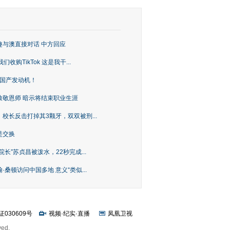
趣与澳直接对话 中方回应
购TikTok 这是我干...
上国产发动机！
致敬恩师 暗示将结束职业生涯
校长反击打掉其3颗牙，双双被刑...
是交换
长”苏贞昌被泼水，22秒完成...
桑顿访问中国多地 意义“类似...
证030609号
视频
·
纪实
·
直播
凤凰卫视
ved.