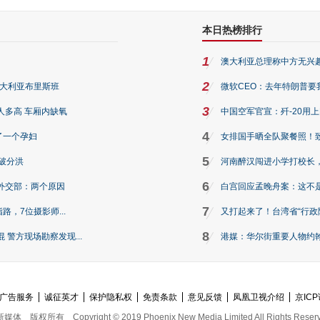
本日热榜排行
1
澳大利亚总理称中方无兴
2
澳大利亚布里斯班
微软CEO：去年特朗普要我们收
3
人多高 车厢内缺氧
中国空军官宣：歼-20用
4
了一个孕妇
女排国手晒全队聚餐照！
5
破分洪
河南醉汉闯进小学打校长，
6
外交部：两个原因
白宫回应孟晚舟案：这不
7
路，7位摄影师...
又打起来了！台湾省“行政院
8
警方现场勘察发现...
港媒：华尔街重要人物约翰·
广告服务
诚征英才
保护隐私权
免责条款
意见反馈
凤凰卫视介绍
京ICP
新媒体
版权所有
Copyright © 2019 Phoenix New Media Limited All Rights Reser