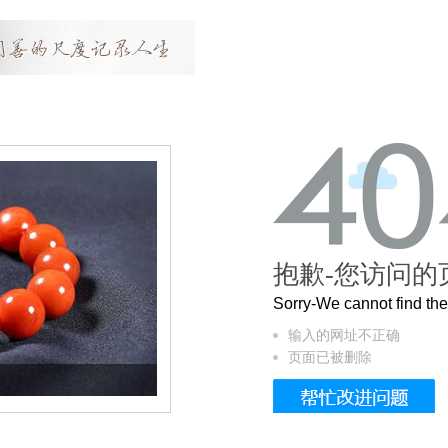
抱歉-您访问的
Sorry-We cannot find t
输入的网址不正确
页面已被删除
这个3.2米的长卷，还原了600岁的紫禁城