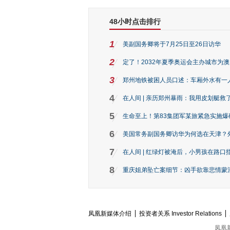
48小时点击排行
1
美副国务卿将于7月25日至26日访华
2
定了！2032年夏季奥运会主办城市为
3
郑州地铁被困人员口述：车厢外水有一
4
在人间 | 亲历郑州暴雨：我用皮划艇救
5
生命至上！第83集团军某旅紧急实施爆
6
美国常务副国务卿访华为何选在天津？
7
在人间 | 红绿灯被淹后，小男孩在路口指
8
重庆姐弟坠亡案细节：凶手欲靠悲情蒙混 
凤凰新媒体介绍
投资者关系 Investor Relations
凤凰