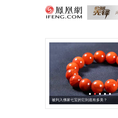
把它加到了牛轧糖里
被列入佛家七宝的它到底有多美？