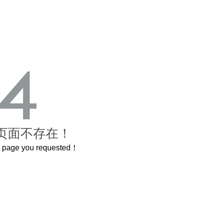
页面不存在！
he page you requested！
曲奇届的“爱马仕”把你的爱封在罐子里送给TA