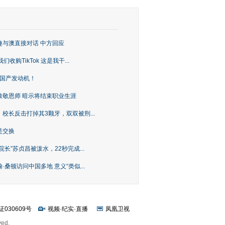
趣与澳直接对话 中方回应
购TikTok 这是我干...
上国产发动机！
致敬恩师 暗示将结束职业生涯
校长反击打掉其3颗牙，双双被刑...
是交换
长”苏贞昌被泼水，22秒完成...
桑顿访问中国多地 意义“类似...
证030609号
视频
·
纪实
·
直播
凤凰卫视
ved.