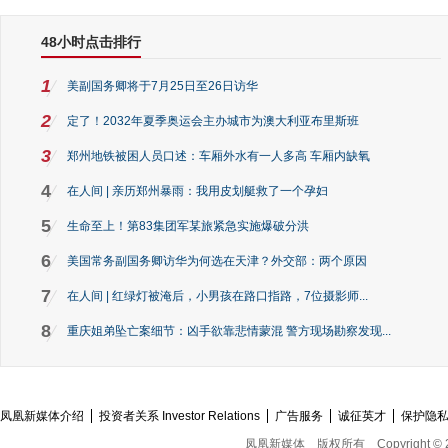
48小时点击排行
1
美副国务卿将于7月25日至26日访华
2
定了！2032年夏季奥运会主办城市为澳大利亚布里斯班
3
郑州地铁被困人员口述：车厢外水有一人多高 车厢内缺氧
4
在人间 | 亲历郑州暴雨：我用皮划艇救了一个孕妇
5
生命至上！第83集团军某旅紧急实施爆破分洪
6
美国常务副国务卿访华为何选在天津？外交部：两个原因
7
在人间 | 红绿灯被淹后，小男孩在路口指路，7位摄影师...
8
重庆姐弟坠亡案细节：凶手欲靠悲情蒙混 警方现场勘察发现...
凤凰新媒体介绍
投资者关系 Investor Relations
广告服务
诚征英才
保护隐
凤凰新媒体
版权所有
Copyright © 