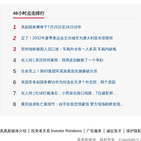
48小时点击排行
1
美副国务卿将于7月25日至26日访华
2
定了！2032年夏季奥运会主办城市为澳大利亚布里斯班
3
郑州地铁被困人员口述：车厢外水有一人多高 车厢内缺氧
4
在人间 | 亲历郑州暴雨：我用皮划艇救了一个孕妇
5
生命至上！第83集团军某旅紧急实施爆破分洪
6
美国常务副国务卿访华为何选在天津？外交部：两个原因
7
在人间 | 红绿灯被淹后，小男孩在路口指路，7位摄影师...
8
重庆姐弟坠亡案细节：凶手欲靠悲情蒙混 警方现场勘察发现...
凤凰新媒体介绍
投资者关系 Investor Relations
广告服务
诚征英才
保护隐
凤凰新媒体
版权所有
Copyright © 