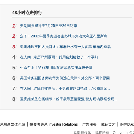
48小时点击排行
1
美副国务卿将于7月25日至26日访华
2
定了！2032年夏季奥运会主办城市为澳大利亚布里斯班
3
郑州地铁被困人员口述：车厢外水有一人多高 车厢内缺氧
4
在人间 | 亲历郑州暴雨：我用皮划艇救了一个孕妇
5
生命至上！第83集团军某旅紧急实施爆破分洪
6
美国常务副国务卿访华为何选在天津？外交部：两个原因
7
在人间 | 红绿灯被淹后，小男孩在路口指路，7位摄影师...
8
重庆姐弟坠亡案细节：凶手欲靠悲情蒙混 警方现场勘察发现...
凤凰新媒体介绍
投资者关系 Investor Relations
广告服务
诚征英才
保护隐
凤凰新媒体
版权所有
Copyright © 