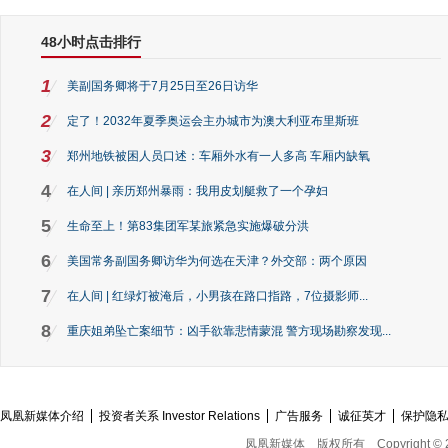
48小时点击排行
1
美副国务卿将于7月25日至26日访华
2
定了！2032年夏季奥运会主办城市为澳大利亚布里斯班
3
郑州地铁被困人员口述：车厢外水有一人多高 车厢内缺氧
4
在人间 | 亲历郑州暴雨：我用皮划艇救了一个孕妇
5
生命至上！第83集团军某旅紧急实施爆破分洪
6
美国常务副国务卿访华为何选在天津？外交部：两个原因
7
在人间 | 红绿灯被淹后，小男孩在路口指路，7位摄影师...
8
重庆姐弟坠亡案细节：凶手欲靠悲情蒙混 警方现场勘察发现...
凤凰新媒体介绍
投资者关系 Investor Relations
广告服务
诚征英才
保护隐
凤凰新媒体
版权所有
Copyright © 