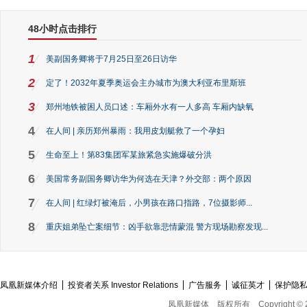
48小时点击排行
1
美副国务卿将于7月25日至26日访华
2
定了！2032年夏季奥运会主办城市为澳大利亚布里斯班
3
郑州地铁被困人员口述：车厢外水有一人多高 车厢内缺氧
4
在人间 | 亲历郑州暴雨：我用皮划艇救了一个孕妇
5
生命至上！第83集团军某旅紧急实施爆破分洪
6
美国常务副国务卿访华为何选在天津？外交部：两个原因
7
在人间 | 红绿灯被淹后，小男孩在路口指路，7位摄影师...
8
重庆姐弟坠亡案细节：凶手欲靠悲情蒙混 警方现场勘察发现...
凤凰新媒体介绍
投资者关系 Investor Relations
广告服务
诚征英才
保护隐
凤凰新媒体
版权所有
Copyright © 