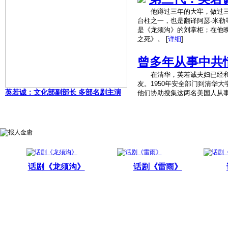
他蹲过三年的大牢，做过三
台柱之一，也是翻译阿瑟-米
是《龙须沟》的刘掌柜；在他
之死》。
[
详细
]
曾多年从事中共
在清华，英若诚夫妇已经和
友。1950年安全部门到清华
英若诚：文化部副部长 多部名剧主演
他们协助搜集这两名美国人从
话剧《龙须沟》
话剧《雷雨》