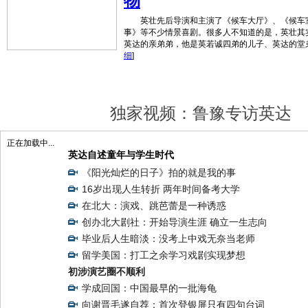
物
英壮先后导演和主演了《候车大厅》、《候车
事》等不少情景喜剧。很多人不知道的是，英壮其
英达的亲弟弟，他是英若诚四弟的儿子、英达的堂
细
]
独家视频：鲁豫专访英达
正在加载中...
英达自述童年与学生时代
《阳光灿烂的日子》拍的就是我的事
16岁出现人生转折 两年时间备考大学
在北大：演戏、跳芭蕾是一种诱惑
创办北大剧社：开始导演生涯 确立一生志向
毕业后人生暗淡：没考上中戏无奈当老师
留学美国：打工之余学习戏剧实现梦想
初涉演艺圈不顺利
学成回国：中国最早的一批海龟
向谢晋毛遂自荐：首次登银屏只有四句台词