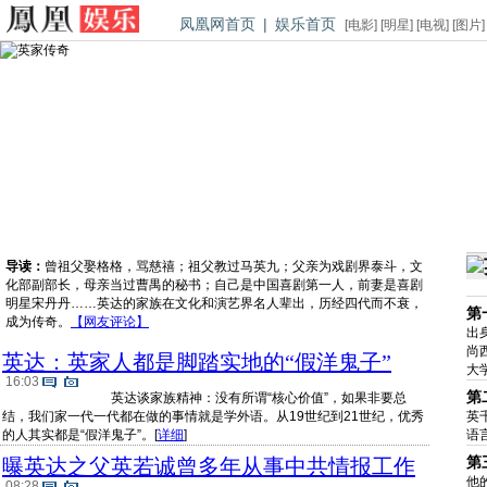
凤凰网首页
|
娱乐首页
[
电影
] [
明星
] [
电视
] [
图片
]
返回凤凰网首页
英氏家族谱
英氏第一、二
导读：
曾祖父娶格格，骂慈禧；祖父教过马英九；父亲为戏剧界泰斗，文
化部副部长，母亲当过曹禺的秘书；自己是中国喜剧第一人，前妻是喜剧
明星宋丹丹……英达的家族在文化和演艺界名人辈出，历经四代而不衰，
第
成为传奇。
【网友评论】
出
尚
英达：英家人都是脚踏实地的“假洋鬼子”
大
16:03
第
英达谈家族精神：没有所谓“核心价值”，如果非要总
结，我们家一代一代都在做的事情就是学外语。从19世纪到21世纪，优秀
英
的人其实都是“假洋鬼子”。
[
详细
]
语
第
曝英达之父英若诚曾多年从事中共情报工作
他
08:28