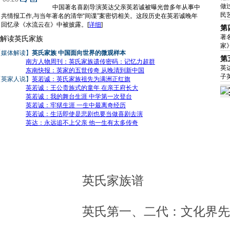
做
中国著名喜剧导演英达父亲英若诚被曝光曾多年从事中
民
共情报工作,与当年著名的清华“间谍”案密切相关。这段历史在英若诚晚年
回忆录《水流云在》中被披露。
[
详细
]
第
著
解读英氏家族
家
【媒体解读】
英氏家族 中国面向世界的微观样本
第
南方人物周刊：英氏家族遗传密码：记忆力超群
英
东南快报：英家的五世传奇 从晚清到新中国
子
【英家人说】
英若诚：英氏家族祖先为满洲正红旗
英若诚：王公贵族式的童年 在亲王府长大
英若诚：我的舞台生涯 中学第一次登台
英若诚：牢狱生涯 一生中最离奇经历
英若诚：生活即使是悲剧也要当做喜剧去演
英达：永远追不上父亲 他一生有太多传奇
英氏家族谱
英氏第一、二代：文化界先