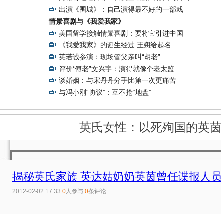
出演《围城》：自己演得最不好的一部戏
情景喜剧与《我爱我家》
美国留学接触情景喜剧：要将它引进中国
《我爱我家》的诞生经过 王朔给起名
英若诚参演：现场管父亲叫“胡老”
评价“傅老”文兴宇：演得就像个老太监
谈婚姻：与宋丹丹分手比第一次更痛苦
与冯小刚“协议”：互不抢“地盘”
英氏女性：以死殉国的英
揭秘英氏家族 英达姑奶奶英茵曾任谍报人员
2012-02-02 17:33
0
人参与
0
条评论