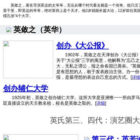
英敛之，著名导演英达的太爷爷，无论从哪个时代看去都是一个传奇。他只活了5
英千里，即英达的爷爷，绝对算得上是个天才。他2岁就能长篇大论，12岁前往英
绩孔张”4个大字。
英敛之（英华）
创办《大公报》
1902年，英敛之在天津创办《大公报
关于“大公报”三字的寓意，他解释为“忘己
大，无私之谓公，报之命各固已善矣。”英
是有思想的人，敢于发表政治主张。办一份
报，是最理想的表达自己意志的方式。
[
详
创办辅仁大学
1925年初，英敛之创办辅仁大学。这所大学是亚洲惟一一所由罗马
廷直接设立的天主教名校，校名是英敛之取的。
[
详细
]
英氏第三、四代：演艺圈大
第三代：英若