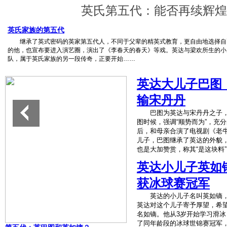
英氏第五代：能否再续辉煌
英氏家族的第五代
继承了英式密码的英家第五代人，不同于父辈的精英式教育，更自由地选择自己
的他，也宣布要进入演艺圈，演出了《李春天的春天》等戏。英达与梁欢所生的小
队，属于英氏家族的另一段传奇，正要开始……
英达大儿子巴图
输宋丹丹
巴图为英达与宋丹丹之子，
图时候，强调“顺势而为”，充
后，和母亲合演了电视剧《老
儿子，巴图继承了英达的外貌
也是大加赞赏，称其“是这块料
英达小儿子英如
获冰球赛冠军
英达的小儿子名叫英如镝，
英达对这个儿子寄予厚望，希
名如镝。他从3岁开始学习滑冰，
了同年龄段的冰球世锦赛冠军，