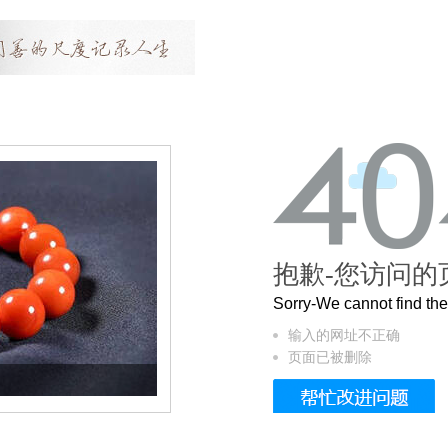
抱歉-您访问的
Sorry-We cannot find t
输入的网址不正确
页面已被删除
这个3.2米的长卷，还原了600岁的紫禁城