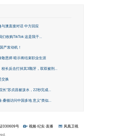
趣与澳直接对话 中方回应
购TikTok 这是我干...
上国产发动机！
致敬恩师 暗示将结束职业生涯
校长反击打掉其3颗牙，双双被刑...
是交换
长”苏贞昌被泼水，22秒完成...
桑顿访问中国多地 意义“类似...
证030609号
视频
·
纪实
·
直播
凤凰卫视
ved.