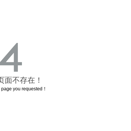
页面不存在！
he page you requested！
曲奇届的“爱马仕”把你的爱封在罐子里送给TA