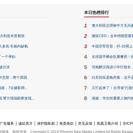
本日热榜排行
1
澳大利亚总理称中方无兴
2
澳大利亚布里斯班
微软CEO：去年特朗普要我们收
3
人多高 车厢内缺氧
中国空军官宣：歼-20用
4
了一个孕妇
女排国手晒全队聚餐照！
5
破分洪
河南醉汉闯进小学打校长，
6
外交部：两个原因
白宫回应孟晚舟案：这不
7
路，7位摄影师...
又打起来了！台湾省“行政院
8
警方现场勘察发现...
港媒：华尔街重要人物约翰·
广告服务
诚征英才
保护隐私权
免责条款
意见反馈
凤凰卫视介绍
京ICP
新媒体
版权所有
Copyright © 2019 Phoenix New Media Limited All Rights Reser