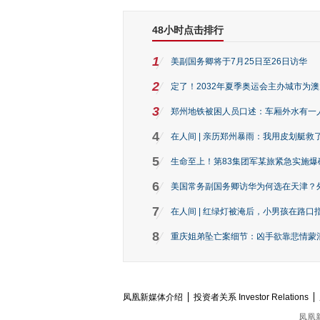
48小时点击排行
1
美副国务卿将于7月25日至26日访华
2
定了！2032年夏季奥运会主办城市为
3
郑州地铁被困人员口述：车厢外水有一
4
在人间 | 亲历郑州暴雨：我用皮划艇救
5
生命至上！第83集团军某旅紧急实施爆
6
美国常务副国务卿访华为何选在天津？
7
在人间 | 红绿灯被淹后，小男孩在路口指
8
重庆姐弟坠亡案细节：凶手欲靠悲情蒙混 
凤凰新媒体介绍
投资者关系 Investor Relations
凤凰