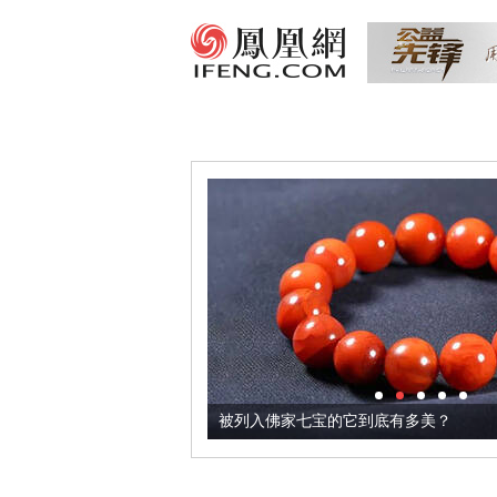
把它加到了牛轧糖里
被列入佛家七宝的它到底有多美？