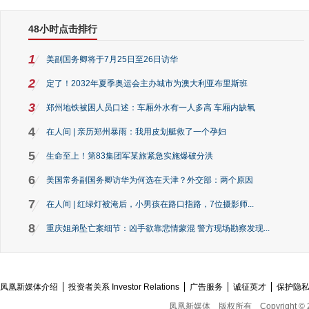
48小时点击排行
1
美副国务卿将于7月25日至26日访华
2
定了！2032年夏季奥运会主办城市为澳大利亚布里斯班
3
郑州地铁被困人员口述：车厢外水有一人多高 车厢内缺氧
4
在人间 | 亲历郑州暴雨：我用皮划艇救了一个孕妇
5
生命至上！第83集团军某旅紧急实施爆破分洪
6
美国常务副国务卿访华为何选在天津？外交部：两个原因
7
在人间 | 红绿灯被淹后，小男孩在路口指路，7位摄影师...
8
重庆姐弟坠亡案细节：凶手欲靠悲情蒙混 警方现场勘察发现...
凤凰新媒体介绍
投资者关系 Investor Relations
广告服务
诚征英才
保护隐
凤凰新媒体
版权所有
Copyright © 