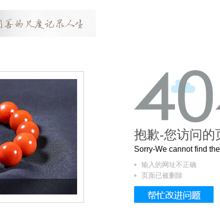
抱歉-您访问的
Sorry-We cannot find t
输入的网址不正确
页面已被删除
这个3.2米的长卷，还原了600岁的紫禁城