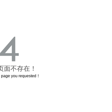
页面不存在！
he page you requested！
曲奇届的“爱马仕”把你的爱封在罐子里送给TA