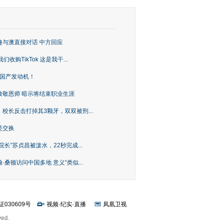
趣与澳直接对话 中方回应
购TikTok 这是我干...
上国产发动机！
致敬恩师 暗示将结束职业生涯
校长反击打掉其3颗牙，双双被刑...
是交换
长”苏贞昌被泼水，22秒完成...
桑顿访问中国多地 意义“类似...
证030609号
视频
·
纪实
·
直播
凤凰卫视
ved.