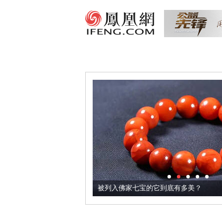
把它加到了牛轧糖里
被列入佛家七宝的它到底有多美？