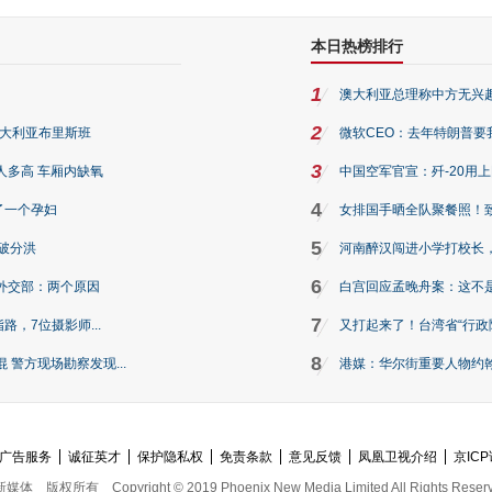
本日热榜排行
1
澳大利亚总理称中方无兴
2
澳大利亚布里斯班
微软CEO：去年特朗普要我们收
3
人多高 车厢内缺氧
中国空军官宣：歼-20用
4
了一个孕妇
女排国手晒全队聚餐照！
5
破分洪
河南醉汉闯进小学打校长，
6
外交部：两个原因
白宫回应孟晚舟案：这不
7
路，7位摄影师...
又打起来了！台湾省“行政院
8
警方现场勘察发现...
港媒：华尔街重要人物约翰·
广告服务
诚征英才
保护隐私权
免责条款
意见反馈
凤凰卫视介绍
京ICP
新媒体
版权所有
Copyright © 2019 Phoenix New Media Limited All Rights Reser