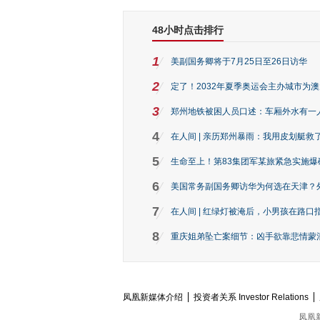
48小时点击排行
1
美副国务卿将于7月25日至26日访华
2
定了！2032年夏季奥运会主办城市为
3
郑州地铁被困人员口述：车厢外水有一
4
在人间 | 亲历郑州暴雨：我用皮划艇救
5
生命至上！第83集团军某旅紧急实施爆
6
美国常务副国务卿访华为何选在天津？
7
在人间 | 红绿灯被淹后，小男孩在路口指
8
重庆姐弟坠亡案细节：凶手欲靠悲情蒙混 
凤凰新媒体介绍
投资者关系 Investor Relations
凤凰