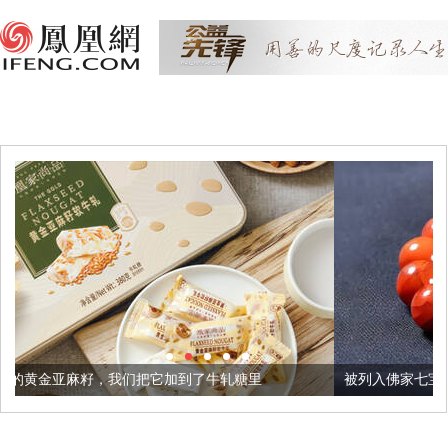
把它加到了牛轧糖里
被列入佛家七宝的它到底有多美？