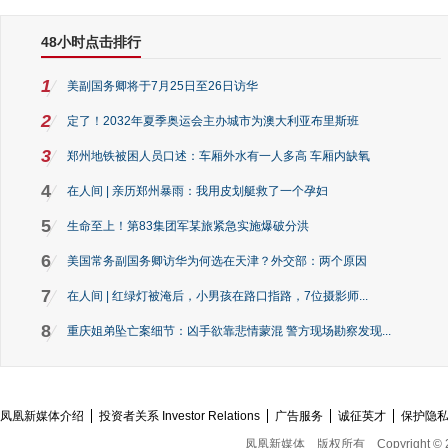
48小时点击排行
1
美副国务卿将于7月25日至26日访华
2
定了！2032年夏季奥运会主办城市为澳大利亚布里斯班
3
郑州地铁被困人员口述：车厢外水有一人多高 车厢内缺氧
4
在人间 | 亲历郑州暴雨：我用皮划艇救了一个孕妇
5
生命至上！第83集团军某旅紧急实施爆破分洪
6
美国常务副国务卿访华为何选在天津？外交部：两个原因
7
在人间 | 红绿灯被淹后，小男孩在路口指路，7位摄影师...
8
重庆姐弟坠亡案细节：凶手欲靠悲情蒙混 警方现场勘察发现...
凤凰新媒体介绍
投资者关系 Investor Relations
广告服务
诚征英才
保护隐
凤凰新媒体
版权所有
Copyright © 