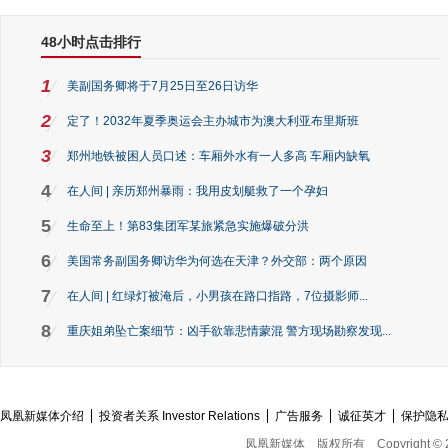
48小时点击排行
1
美副国务卿将于7月25日至26日访华
2
定了！2032年夏季奥运会主办城市为澳大利亚布里斯班
3
郑州地铁被困人员口述：车厢外水有一人多高 车厢内缺氧
4
在人间 | 亲历郑州暴雨：我用皮划艇救了一个孕妇
5
生命至上！第83集团军某旅紧急实施爆破分洪
6
美国常务副国务卿访华为何选在天津？外交部：两个原因
7
在人间 | 红绿灯被淹后，小男孩在路口指路，7位摄影师...
8
重庆姐弟坠亡案细节：凶手欲靠悲情蒙混 警方现场勘察发现...
凤凰新媒体介绍
投资者关系 Investor Relations
广告服务
诚征英才
保护隐
凤凰新媒体
版权所有
Copyright © 