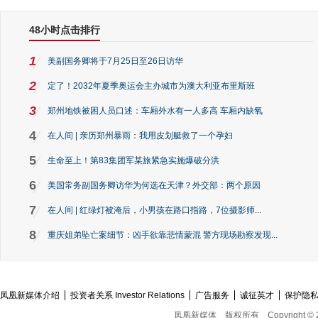
48小时点击排行
1
美副国务卿将于7月25日至26日访华
2
定了！2032年夏季奥运会主办城市为澳大利亚布里斯班
3
郑州地铁被困人员口述：车厢外水有一人多高 车厢内缺氧
4
在人间 | 亲历郑州暴雨：我用皮划艇救了一个孕妇
5
生命至上！第83集团军某旅紧急实施爆破分洪
6
美国常务副国务卿访华为何选在天津？外交部：两个原因
7
在人间 | 红绿灯被淹后，小男孩在路口指路，7位摄影师...
8
重庆姐弟坠亡案细节：凶手欲靠悲情蒙混 警方现场勘察发现...
凤凰新媒体介绍
投资者关系 Investor Relations
广告服务
诚征英才
保护隐
凤凰新媒体
版权所有
Copyright © 