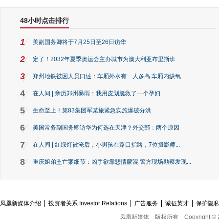
48小时点击排行
1
美副国务卿将于7月25日至26日访华
2
定了！2032年夏季奥运会主办城市为澳大利亚布里斯班
3
郑州地铁被困人员口述：车厢外水有一人多高 车厢内缺氧
4
在人间 | 亲历郑州暴雨：我用皮划艇救了一个孕妇
5
生命至上！第83集团军某旅紧急实施爆破分洪
6
美国常务副国务卿访华为何选在天津？外交部：两个原因
7
在人间 | 红绿灯被淹后，小男孩在路口指路，7位摄影师...
8
重庆姐弟坠亡案细节：凶手欲靠悲情蒙混 警方现场勘察发现...
凤凰新媒体介绍
投资者关系 Investor Relations
广告服务
诚征英才
保护隐
凤凰新媒体
版权所有
Copyright © 