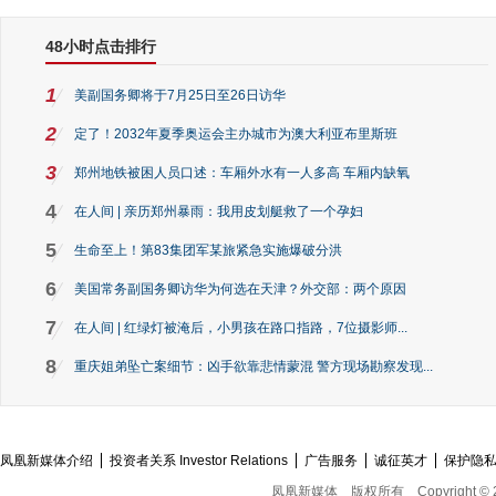
48小时点击排行
1
美副国务卿将于7月25日至26日访华
2
定了！2032年夏季奥运会主办城市为澳大利亚布里斯班
3
郑州地铁被困人员口述：车厢外水有一人多高 车厢内缺氧
4
在人间 | 亲历郑州暴雨：我用皮划艇救了一个孕妇
5
生命至上！第83集团军某旅紧急实施爆破分洪
6
美国常务副国务卿访华为何选在天津？外交部：两个原因
7
在人间 | 红绿灯被淹后，小男孩在路口指路，7位摄影师...
8
重庆姐弟坠亡案细节：凶手欲靠悲情蒙混 警方现场勘察发现...
凤凰新媒体介绍
投资者关系 Investor Relations
广告服务
诚征英才
保护隐
凤凰新媒体
版权所有
Copyright © 