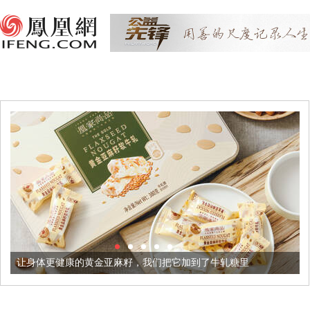
黄金亚麻籽，我们把它加到了牛轧糖里
被列入佛家七宝的它