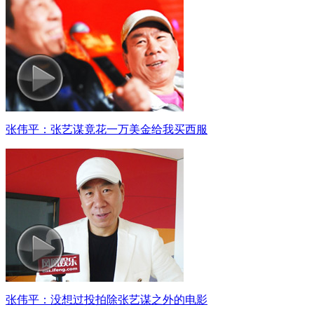
张伟平：张艺谋竟花一万美金给我买西服
张伟平：没想过投拍除张艺谋之外的电影