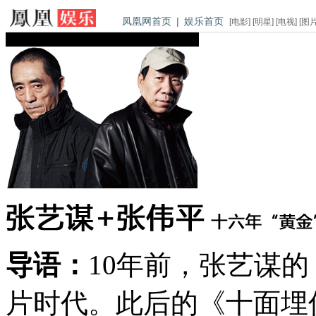
凤凰网首页
|
娱乐首页
[
电影
] [
明星
] [
电视
] [
图
导语：
10年前，张艺谋
片时代。此后的《十面埋