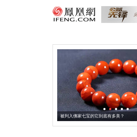
把它加到了牛轧糖里
被列入佛家七宝的它到底有多美？