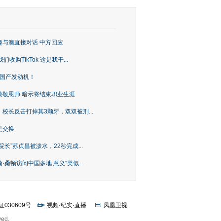
趣与澳直接对话 中方回应
购TikTok 这是我干...
上国产发动机！
致敬恩师 暗示将结束职业生涯
校长反击打掉其3颗牙，双双被刑...
是交换
长”苏贞昌被泼水，22秒完成...
桑顿访问中国多地 意义“类似...
证030609号
视频
·
纪实
·
直播
凤凰卫视
ved.