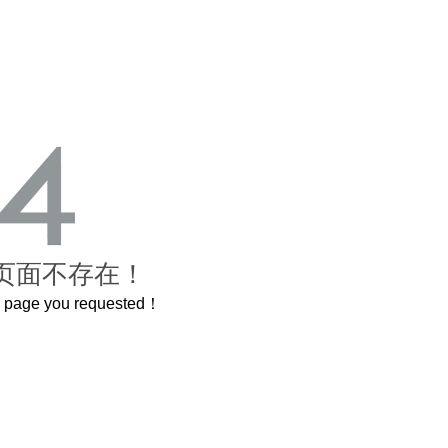
页面不存在！
he page you requested！
曲奇届的“爱马仕”把你的爱封在罐子里送给TA