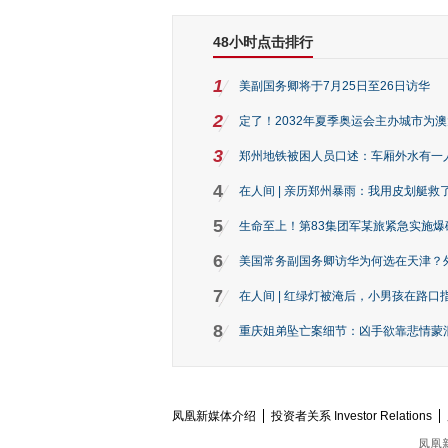
48小时点击排行
1
美副国务卿将于7月25日至26日访华
2
定了！2032年夏季奥运会主办城市为
3
郑州地铁被困人员口述：车厢外水有一
4
在人间 | 亲历郑州暴雨：我用皮划艇救
5
生命至上！第83集团军某旅紧急实施爆
6
美国常务副国务卿访华为何选在天津？
7
在人间 | 红绿灯被淹后，小男孩在路口指
8
重庆姐弟坠亡案细节：凶手欲靠悲情蒙混 
凤凰新媒体介绍
投资者关系 Investor Relations
凤凰