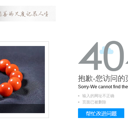
抱歉-您访问的
Sorry-We cannot find t
输入的网址不正确
页面已被删除
这个3.2米的长卷，还原了600岁的紫禁城