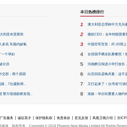
本日热榜排行
1
澳大利亚总理称中方无兴
2
澳大利亚布里斯班
微软CEO：去年特朗普要我们收
3
人多高 车厢内缺氧
中国空军官宣：歼-20用
4
了一个孕妇
女排国手晒全队聚餐照！
5
破分洪
河南醉汉闯进小学打校长，
6
外交部：两个原因
白宫回应孟晚舟案：这不
7
路，7位摄影师...
又打起来了！台湾省“行政院
8
警方现场勘察发现...
港媒：华尔街重要人物约翰·
广告服务
诚征英才
保护隐私权
免责条款
意见反馈
凤凰卫视介绍
京ICP
新媒体
版权所有
Copyright © 2019 Phoenix New Media Limited All Rights Reser