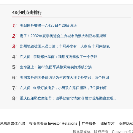
48小时点击排行
1
美副国务卿将于7月25日至26日访华
2
定了！2032年夏季奥运会主办城市为澳大利亚布里斯班
3
郑州地铁被困人员口述：车厢外水有一人多高 车厢内缺氧
4
在人间 | 亲历郑州暴雨：我用皮划艇救了一个孕妇
5
生命至上！第83集团军某旅紧急实施爆破分洪
6
美国常务副国务卿访华为何选在天津？外交部：两个原因
7
在人间 | 红绿灯被淹后，小男孩在路口指路，7位摄影师...
8
重庆姐弟坠亡案细节：凶手欲靠悲情蒙混 警方现场勘察发现...
凤凰新媒体介绍
投资者关系 Investor Relations
广告服务
诚征英才
保护隐
凤凰新媒体
版权所有
Copyright © 