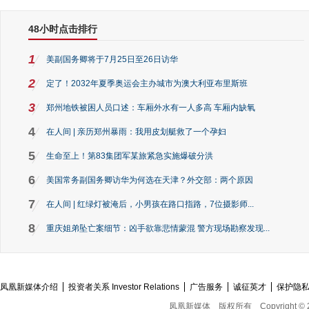
48小时点击排行
1
美副国务卿将于7月25日至26日访华
2
定了！2032年夏季奥运会主办城市为澳大利亚布里斯班
3
郑州地铁被困人员口述：车厢外水有一人多高 车厢内缺氧
4
在人间 | 亲历郑州暴雨：我用皮划艇救了一个孕妇
5
生命至上！第83集团军某旅紧急实施爆破分洪
6
美国常务副国务卿访华为何选在天津？外交部：两个原因
7
在人间 | 红绿灯被淹后，小男孩在路口指路，7位摄影师...
8
重庆姐弟坠亡案细节：凶手欲靠悲情蒙混 警方现场勘察发现...
凤凰新媒体介绍
投资者关系 Investor Relations
广告服务
诚征英才
保护隐
凤凰新媒体
版权所有
Copyright © 