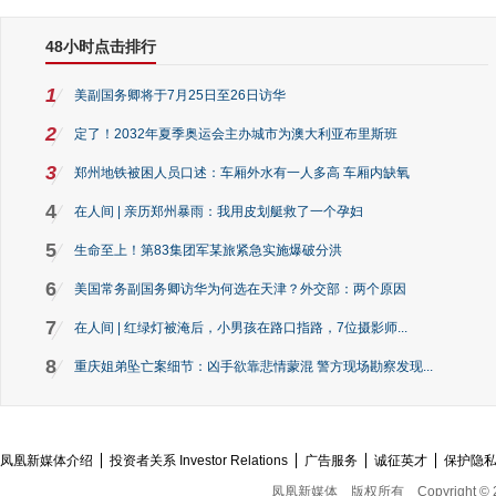
48小时点击排行
1
美副国务卿将于7月25日至26日访华
2
定了！2032年夏季奥运会主办城市为澳大利亚布里斯班
3
郑州地铁被困人员口述：车厢外水有一人多高 车厢内缺氧
4
在人间 | 亲历郑州暴雨：我用皮划艇救了一个孕妇
5
生命至上！第83集团军某旅紧急实施爆破分洪
6
美国常务副国务卿访华为何选在天津？外交部：两个原因
7
在人间 | 红绿灯被淹后，小男孩在路口指路，7位摄影师...
8
重庆姐弟坠亡案细节：凶手欲靠悲情蒙混 警方现场勘察发现...
凤凰新媒体介绍
投资者关系 Investor Relations
广告服务
诚征英才
保护隐
凤凰新媒体
版权所有
Copyright © 