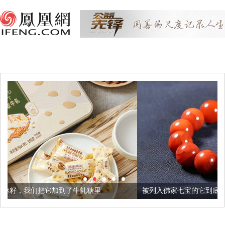
了牛轧糖里
被列入佛家七宝的它到底有多美？