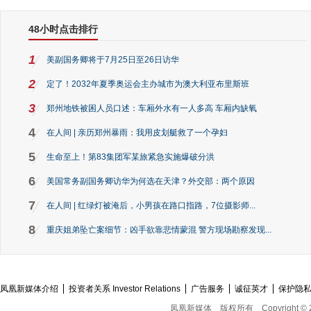
48小时点击排行
1
美副国务卿将于7月25日至26日访华
2
定了！2032年夏季奥运会主办城市为澳大利亚布里斯班
3
郑州地铁被困人员口述：车厢外水有一人多高 车厢内缺氧
4
在人间 | 亲历郑州暴雨：我用皮划艇救了一个孕妇
5
生命至上！第83集团军某旅紧急实施爆破分洪
6
美国常务副国务卿访华为何选在天津？外交部：两个原因
7
在人间 | 红绿灯被淹后，小男孩在路口指路，7位摄影师...
8
重庆姐弟坠亡案细节：凶手欲靠悲情蒙混 警方现场勘察发现...
凤凰新媒体介绍
投资者关系 Investor Relations
广告服务
诚征英才
保护隐
凤凰新媒体
版权所有
Copyright © 