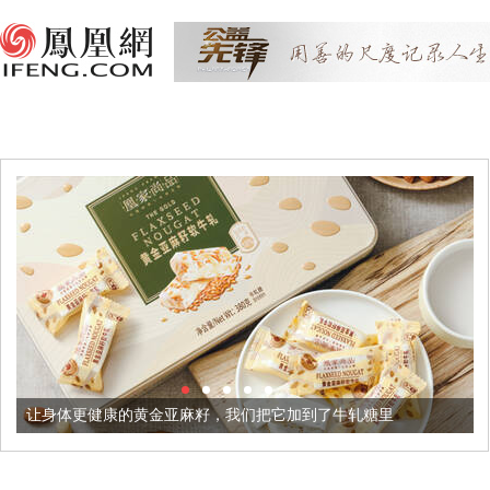
黄金亚麻籽，我们把它加到了牛轧糖里
被列入佛家七宝的它