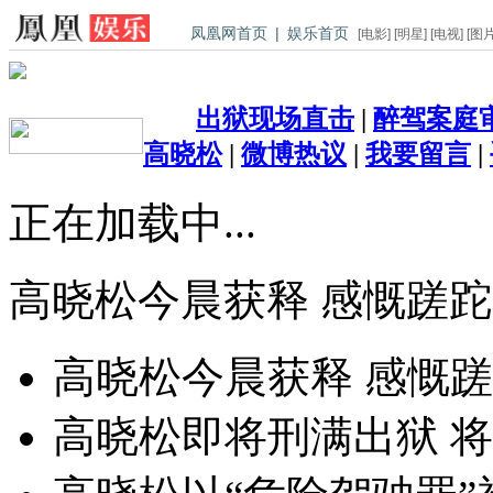
凤凰网首页
|
娱乐首页
[
电影
] [
明星
] [
电视
] [
图
出狱现场直击
|
醉驾案庭
高晓松
|
微博热议
|
我要留言
|
正在加载中...
高晓松今晨获释 感慨蹉
高晓松今晨获释 感慨
高晓松即将刑满出狱 