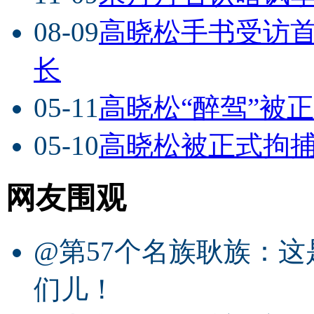
08-09
高晓松手书受访首
长
05-11
高晓松“醉驾”被正
05-10
高晓松被正式拘捕
网友围观
@第57个名族耿族：
们儿！