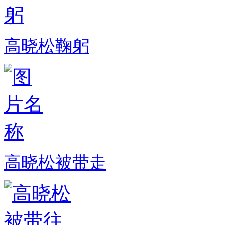
高晓松鞠躬
高晓松被带走