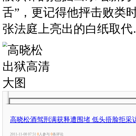
舌”，更记得他抨击败类
张法庭上亮出的白纸取代
高晓松酒驾刑满获释遭围堵 低头捂脸拒采访
2011-11-08 07:51
0
人参与
0
条评论