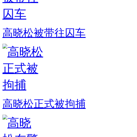
高晓松被带往囚车
高晓松正式被拘捕