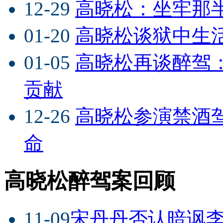
12-29
高晓松：坐牢那
01-20
高晓松谈狱中生
01-05
高晓松再谈醉驾
贡献
12-26
高晓松参演禁酒
命
高晓松醉驾案回顾
11-09
宋丹丹否认暗讽李