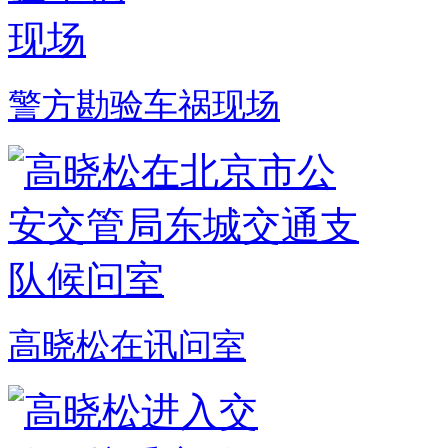
警方勘验车祸现场
高晓松在讯问室