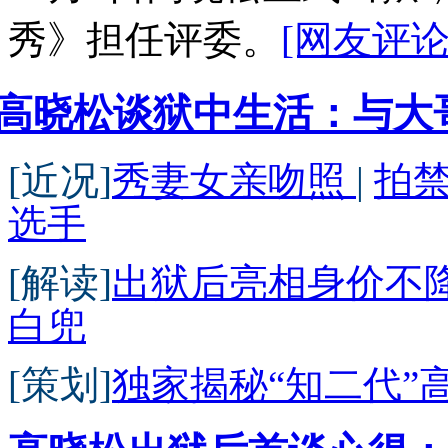
秀》担任评委。
[网友评论
高晓松谈狱中生活：与大
[近况]
秀妻女亲吻照
|
拍
选手
[解读]
出狱后亮相身价不
白兜
[策划]
独家揭秘“知二代”