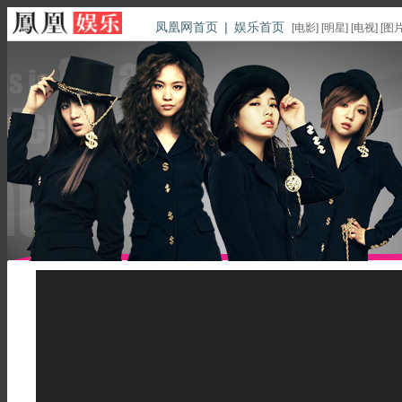
凤凰网首页
|
娱乐首页
[
电影
] [
明星
] [
电视
] [
图