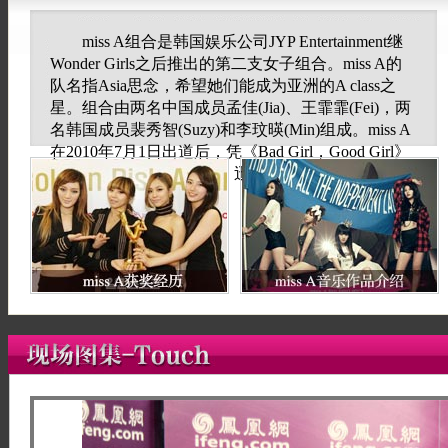
miss A组合是韩国娱乐公司JYP Entertainment继
Wonder Girls之后推出的第二支女子组合。miss A的
队名指Asia思念，希望她们能成为亚洲的A class之
星。组合由两名中国成员孟佳(Jia)、王霏霏(Fei)，两
名韩国成员裴秀智(Suzy)和李玟暎(Min)组成。miss A
在2010年7月1日出道后，凭《Bad Girl，Good Girl》
一炮而红，短短2年时间，迅速成为韩国人气最高的
女子组合之一。