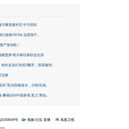
趣与澳直接对话 中方回应
购TikTok 这是我干...
上国产发动机！
致敬恩师 暗示将结束职业生涯
校长反击打掉其3颗牙，双双被刑...
是交换
长”苏贞昌被泼水，22秒完成...
桑顿访问中国多地 意义“类似...
证030609号
视频
·
纪实
·
直播
凤凰卫视
ved.