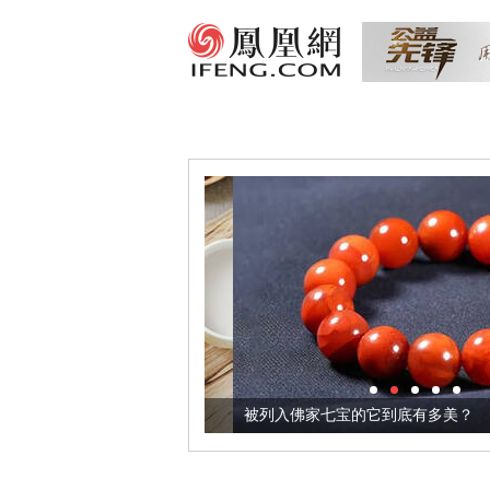
把它加到了牛轧糖里
被列入佛家七宝的它到底有多美？