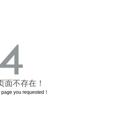
页面不存在！
he page you requested！
曲奇届的“爱马仕”把你的爱封在罐子里送给TA