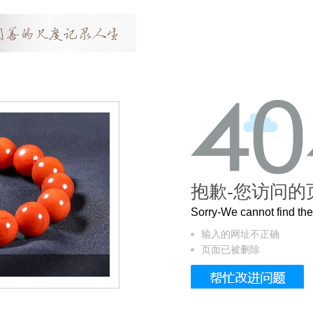
抱歉-您访问的
Sorry-We cannot find t
输入的网址不正确
页面已被删除
这个3.2米的长卷，还原了600岁的紫禁城