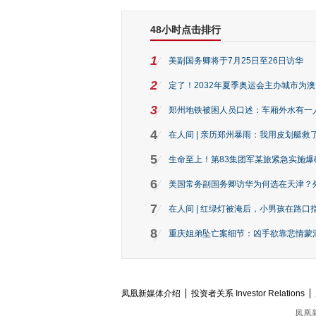
48小时点击排行
1
美副国务卿将于7月25日至26日访华
2
定了！2032年夏季奥运会主办城市为
3
郑州地铁被困人员口述：车厢外水有一
4
在人间 | 亲历郑州暴雨：我用皮划艇救
5
生命至上！第83集团军某旅紧急实施爆
6
美国常务副国务卿访华为何选在天津？
7
在人间 | 红绿灯被淹后，小男孩在路口指
8
重庆姐弟坠亡案细节：凶手欲靠悲情蒙混 
凤凰新媒体介绍
投资者关系 Investor Relations
凤凰