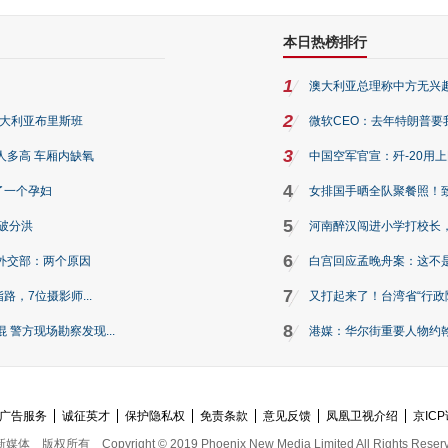
本日热榜排行
1
澳大利亚总理称中方无兴
2
澳大利亚布里斯班
微软CEO：去年特朗普要我们收
3
人多高 车厢内缺氧
中国空军官宣：歼-20用
4
了一个孕妇
女排国手晒全队聚餐照！
5
破分洪
河南醉汉闯进小学打校长，
6
外交部：两个原因
白宫回应孟晚舟案：这不
7
路，7位摄影师...
又打起来了！台湾省“行政院
8
警方现场勘察发现...
港媒：华尔街重要人物约翰·
广告服务
诚征英才
保护隐私权
免责条款
意见反馈
凤凰卫视介绍
京ICP
新媒体
版权所有
Copyright © 2019 Phoenix New Media Limited All Rights Reser