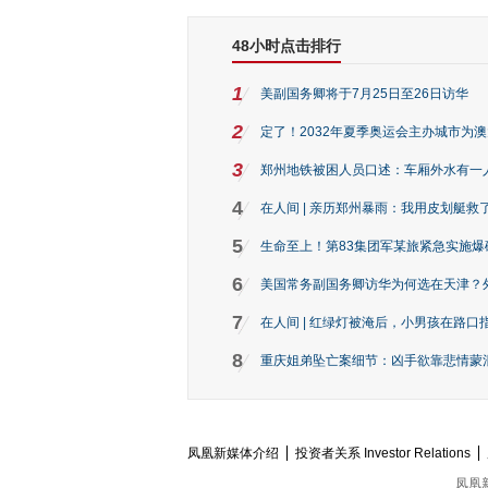
48小时点击排行
1
美副国务卿将于7月25日至26日访华
2
定了！2032年夏季奥运会主办城市为
3
郑州地铁被困人员口述：车厢外水有一
4
在人间 | 亲历郑州暴雨：我用皮划艇救
5
生命至上！第83集团军某旅紧急实施爆
6
美国常务副国务卿访华为何选在天津？
7
在人间 | 红绿灯被淹后，小男孩在路口指
8
重庆姐弟坠亡案细节：凶手欲靠悲情蒙混 
凤凰新媒体介绍
投资者关系 Investor Relations
凤凰