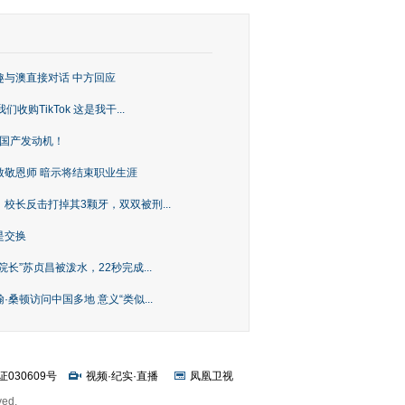
趣与澳直接对话 中方回应
购TikTok 这是我干...
上国产发动机！
致敬恩师 暗示将结束职业生涯
校长反击打掉其3颗牙，双双被刑...
是交换
长”苏贞昌被泼水，22秒完成...
桑顿访问中国多地 意义“类似...
证030609号
视频
·
纪实
·
直播
凤凰卫视
ved.