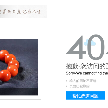
抱歉-您访问的
Sorry-We cannot find t
输入的网址不正确
页面已被删除
这个3.2米的长卷，还原了600岁的紫禁城