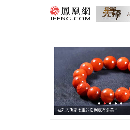
把它加到了牛轧糖里
被列入佛家七宝的它到底有多美？