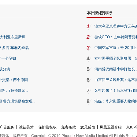
本日热榜排行
1
澳大利亚总理称中方无兴
2
澳大利亚布里斯班
微软CEO：去年特朗普要我们收
3
人多高 车厢内缺氧
中国空军官宣：歼-20用
4
了一个孕妇
女排国手晒全队聚餐照！
5
破分洪
河南醉汉闯进小学打校长，
6
外交部：两个原因
白宫回应孟晚舟案：这不
7
路，7位摄影师...
又打起来了！台湾省“行政院
8
警方现场勘察发现...
港媒：华尔街重要人物约翰·
广告服务
诚征英才
保护隐私权
免责条款
意见反馈
凤凰卫视介绍
京ICP
新媒体
版权所有
Copyright © 2019 Phoenix New Media Limited All Rights Reser