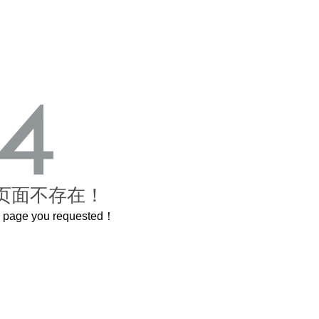
页面不存在！
he page you requested！
曲奇届的“爱马仕”把你的爱封在罐子里送给TA